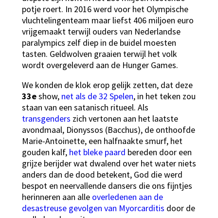
potje roert. In 2016 werd voor het Olympische
vluchtelingenteam maar liefst 406 miljoen euro
vrijgemaakt terwijl ouders van Nederlandse
paralympics zelf diep in de buidel moesten
tasten. Geldwolven graaien terwijl het volk
wordt overgeleverd aan de Hunger Games.
We konden de klok erop gelijk zetten, dat deze
33e
show,
net als de 32 Spelen
, in het teken zou
staan van een satanisch ritueel. Als
transgenders
zich vertonen aan het laatste
avondmaal, Dionyssos (Bacchus), de onthoofde
Marie-Antoinette, een halfnaakte smurf, het
gouden kalf,
het bleke paard
bereden door een
grijze berijder wat dwalend over het water niets
anders dan de dood betekent, God die werd
bespot en neervallende dansers die ons fijntjes
herinneren aan alle
overledenen aan de
desastreuse gevolgen van Myorcarditis
door de