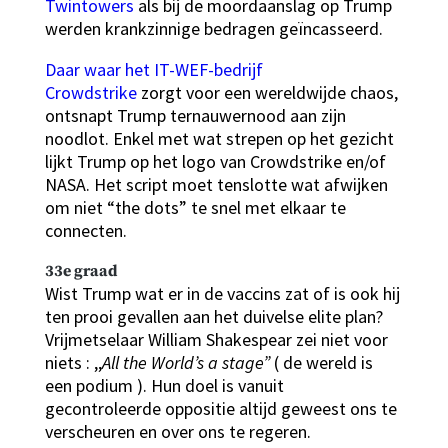
Twintowers
als bij de moordaanslag op Trump
werden krankzinnige bedragen geïncasseerd.
Daar waar het IT-WEF-bedrijf
Crowdstrike
zorgt voor een wereldwijde chaos,
ontsnapt Trump ternauwernood aan zijn
noodlot. Enkel met wat strepen op het gezicht
lijkt Trump op het logo van Crowdstrike en/of
NASA. Het script moet tenslotte wat afwijken
om niet “the dots” te snel met elkaar te
connecten.
33e graad
Wist Trump wat er in de vaccins zat of is ook hij
ten prooi gevallen aan het duivelse elite plan?
Vrijmetselaar William Shakespear zei niet voor
niets : ,,
All the World’s a stage”
( de wereld is
een podium ). Hun doel is vanuit
gecontroleerde oppositie altijd geweest ons te
verscheuren en over ons te regeren.