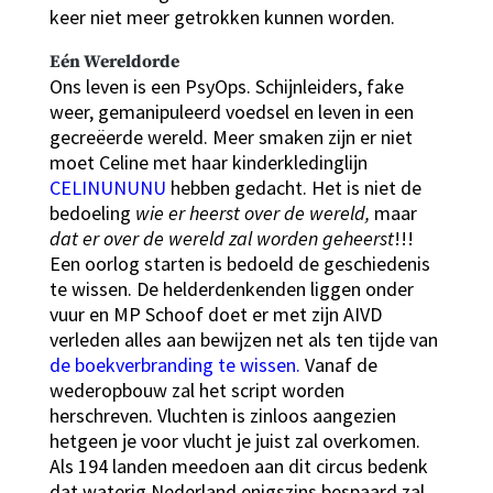
keer niet meer getrokken kunnen worden.
Eén Wereldorde
Ons leven is een PsyOps. Schijnleiders, fake
weer, gemanipuleerd voedsel en leven in een
gecreëerde wereld. Meer smaken zijn er niet
moet Celine met haar kinderkledinglijn
CELINUNUNU
hebben gedacht. Het is niet de
bedoeling
wie er heerst over de wereld,
maar
dat er over de wereld zal worden geheerst
!!!
Een oorlog starten is bedoeld de geschiedenis
te wissen. De helderdenkenden liggen onder
vuur en MP Schoof doet er met zijn AIVD
verleden alles aan bewijzen net als ten tijde van
de boekverbranding te wissen.
Vanaf de
wederopbouw zal het script worden
herschreven. Vluchten is zinloos aangezien
hetgeen je voor vlucht je juist zal overkomen.
Als 194 landen meedoen aan dit circus bedenk
dat waterig Nederland enigszins bespaard zal