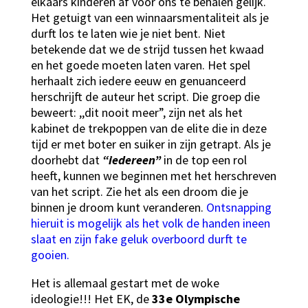
elkaars kinderen af voor ons te behalen gelijk.
Het getuigt van een winnaarsmentaliteit als je
durft los te laten wie je niet bent. Niet
betekende dat we de strijd tussen het kwaad
en het goede moeten laten varen. Het spel
herhaalt zich iedere eeuw en genuanceerd
herschrijft de auteur het script. Die groep die
beweert: ,,dit nooit meer”, zijn net als het
kabinet de trekpoppen van de elite die in deze
tijd er met boter en suiker in zijn getrapt. Als je
doorhebt dat
“iedereen”
in de top een rol
heeft, kunnen we beginnen met het herschreven
van het script. Zie het als een droom die je
binnen je droom kunt veranderen.
Ontsnapping
hieruit is mogelijk als het volk de handen ineen
slaat en zijn fake geluk overboord durft te
gooien.
Het is allemaal gestart met de woke
ideologie!!! Het EK, de
33e Olympische