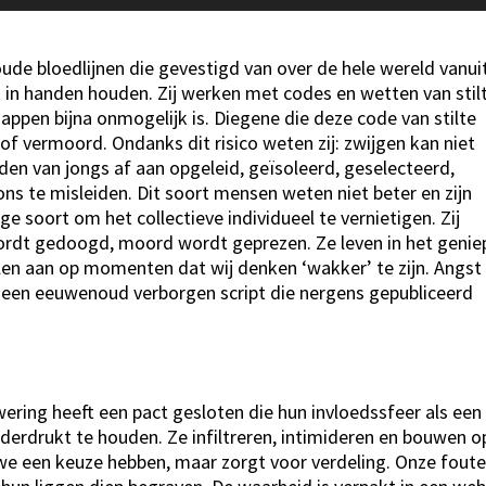
Omh
pijlt
om
e bloedlijnen die gevestigd van over de hele wereld vanui
het
 in handen houden. Zij werken met codes en wetten van stil
vol
appen bijna onmogelijk is. Diegene die deze code van stilte
te
f vermoord. Ondanks dit risico weten zij: zwijgen kan niet
ver
en van jongs af aan opgeleid, geïsoleerd, geselecteerd,
of
s te misleiden. Dit soort mensen weten niet beter en zijn
te
soort om het collectieve individueel te vernietigen. Zij
verl
wordt gedoogd, moord wordt geprezen. Ze leven in het genie
llen aan op momenten dat wij denken ‘wakker’ te zijn. Angst 
is een eeuwenoud verborgen script die nergens gepubliceerd
ing heeft een pact gesloten die hun invloedssfeer als een
derdrukt te houden. Ze infiltreren, intimideren en bouwen o
 we een keuze hebben, maar zorgt voor verdeling. Onze fout