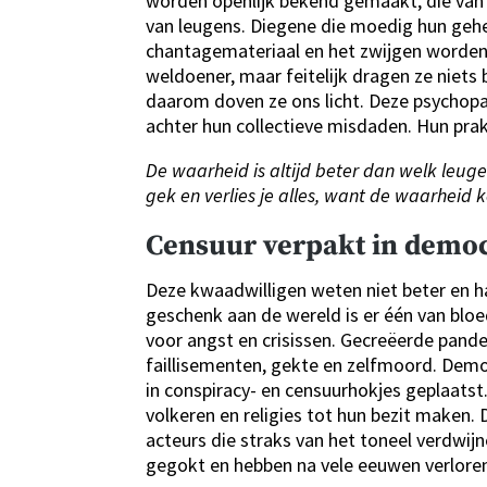
worden openlijk bekend gemaakt, die van 
van leugens. Diegene die moedig hun gehe
chantagemateriaal en het zwijgen worden 
weldoener, maar feitelijk dragen ze niets 
daarom doven ze ons licht. Deze psychopa
achter hun collectieve misdaden. Hun prak
De waarheid is altijd beter dan welk leuge
gek en verlies je alles, want de waarheid ko
Censuur verpakt in democ
Deze kwaadwilligen weten niet beter en 
geschenk aan de wereld is er één van blo
voor angst en crisissen. Gecreëerde pand
faillisementen, gekte en zelfmoord. Demo
in conspiracy- en censuurhokjes geplaatst.
volkeren en religies tot hun bezit maken. 
acteurs die straks van het toneel verdwij
gegokt en hebben na vele eeuwen verlore