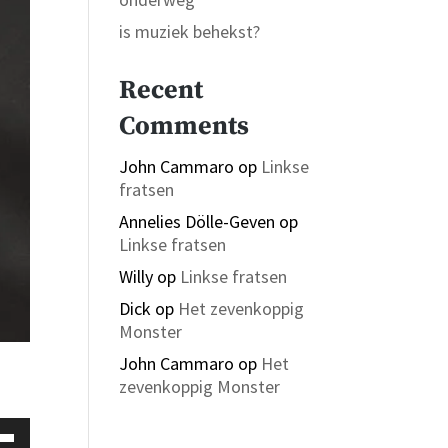
is muziek behekst?
Recent
Comments
John Cammaro
op
Linkse
fratsen
Annelies Dölle-Geven
op
Linkse fratsen
Willy
op
Linkse fratsen
Dick
op
Het zevenkoppig
Monster
John Cammaro
op
Het
zevenkoppig Monster
uik