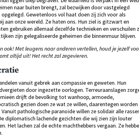
hun liggen diep begraven. De waarheid is verpakt in een we
imen naar buiten brengt, zal bezwijken door vastgelegd
opgelegd. Gewetenloos vol haat doen zij zich voor als
bij aan onze wereld. Ze haten ons. Hun ziel is gitzwart en
ten gebruiken allemaal dezelfde technieken en verschuilen z
tijken zijn gelegaliseerde geheimen die binnenmuur blijven.
n ook! Met leugens naar anderen vertellen, houd je jezelf voo
mt altijd uit! Het recht zal zegevieren.
ratie
handelen vanuit gebrek aan compassie en geweten. Hun
edvergieten door ingezette oorlogen. Terreuraanslagen zorg
emieën drijft de bevolking tot wanhoop, armoede,
cratisch gezien doen ze wat ze willen, daarentegen worden 
 Vanuit pathologische paranoïde willen ze solidair alle rasse
De diplomatisch lachende gezichten die wij zien zijn louter
nen. Het lachen zal de echte machthebbers vergaan. Ze hebb
n.