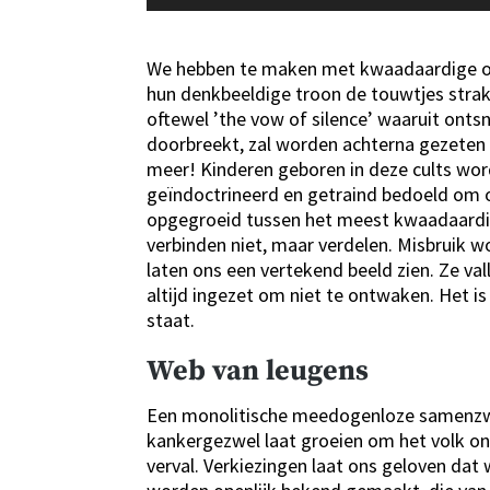
We hebben te maken met kwaadaardige oud
hun denkbeeldige troon de touwtjes strak
oftewel ’the vow of silence’ waaruit ontsn
doorbreekt, zal worden achterna gezeten o
meer! Kinderen geboren in deze cults word
geïndoctrineerd en getraind bedoeld om on
opgegroeid tussen het meest kwaadaardige 
verbinden niet, maar verdelen. Misbruik 
laten ons een vertekend beeld zien. Ze va
altijd ingezet om niet te ontwaken. Het 
staat.
Web van leugens
Een monolitische meedogenloze samenzwer
kankergezwel laat groeien om het volk on
verval. Verkiezingen laat ons geloven dat