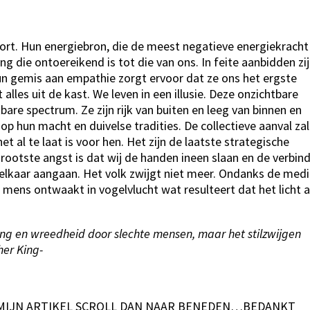
rt. Hun energiebron, die de meest negatieve energiekracht
ling die ontoereikend is tot die van ons. In feite aanbidden zij
 Hun gemis aan empathie zorgt ervoor dat ze ons het ergste
alles uit de kast. We leven in een illusie. Deze onzichtbare
bare spectrum. Ze zijn rijk van buiten en leeg van binnen en
 op hun macht en duivelse tradities. De collectieve aanval zal
t al te laat is voor hen. Het zijn de laatste strategische
rootste angst is dat wij de handen ineen slaan en de verbin
 elkaar aangaan. Het volk zwijgt niet meer. Ondanks de med
e mens ontwaakt in vogelvlucht wat resulteert dat het licht a
ing en wreedheid door slechte mensen, maar het stilzwijgen
er King-
 MIJN ARTIKEL SCROLL DAN NAAR BENEDEN…BEDANKT