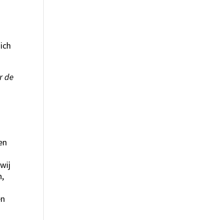
b
ich
r de
en
wij
n,
en