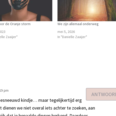
voor de Oranje storm
We zijn allemaal onderweg
2023
mei 5, 2026
elle Zaaijer"
In "Danielle Zaaijer"
:19 pm
ANTWOOR
esneeuwd kindje… maar tegelijkertijd erg
t dienen we niet overal iets achter te zoeken, aan
rijk dat je bepaalde dingen herkend. Daardoor