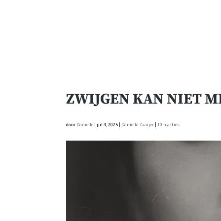
ZWIJGEN KAN NIET M
door
Danielle
|
jul 4, 2025
|
Danielle Zaaijer
|
10 reacties