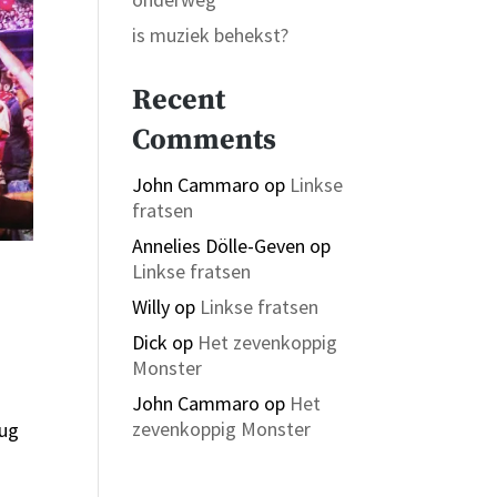
is muziek behekst?
Recent
Comments
John Cammaro
op
Linkse
fratsen
Annelies Dölle-Geven
op
Linkse fratsen
Willy
op
Linkse fratsen
Dick
op
Het zevenkoppig
Monster
John Cammaro
op
Het
m
zevenkoppig Monster
rug