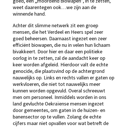
goed, een ,,moordend biowapen”, in te zetten,
weet daarentegen ook…we zijn aan de
winnende hand.
Achter dit slimme netwerk zit een groep
mensen, die het Verdeel en Heers spel zeer
goed beheersen. Daarnaast ingezet een zeer
efficiënt biowapen, die nu in velen hun lichaam
bivakkeert. Door hier en daar een politieke
oorlog in te zetten, zal de aandacht keer op
keer worden afgeleid. Hierdoor valt de echte
genocide, die plaatsvind op de achtergrond
nauwelijks op. Links en rechts vallen er gaten op
werkvloeren, die niet tot nauwelijks meer
kunnen worden opgevuld. Overal schreeuwt
men om personeel. Inmiddels worden in ons
land gevluchte Oekraïense mensen ingezet
door gemeentes, om gaten in de huizen- en
banensector op te vullen. Zolang de echte
cijfers maar niet opvallen voor wat betreft de