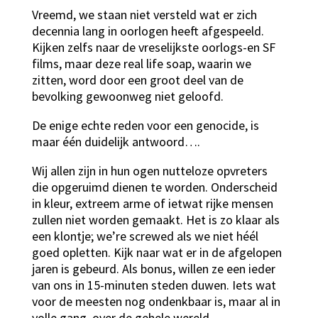
Vreemd, we staan niet versteld wat er zich
decennia lang in oorlogen heeft afgespeeld.
Kijken zelfs naar de vreselijkste oorlogs-en SF
films, maar deze real life soap, waarin we
zitten, word door een groot deel van de
bevolking gewoonweg niet geloofd.
De enige echte reden voor een genocide, is
maar één duidelijk antwoord….
Wij allen zijn in hun ogen nutteloze opvreters
die opgeruimd dienen te worden. Onderscheid
in kleur, extreem arme of ietwat rijke mensen
zullen niet worden gemaakt. Het is zo klaar als
een klontje; we’re screwed als we niet héél
goed opletten. Kijk naar wat er in de afgelopen
jaren is gebeurd. Als bonus, willen ze een ieder
van ons in 15-minuten steden duwen. Iets wat
voor de meesten nog ondenkbaar is, maar al in
volle gang, over de gehele wereld.