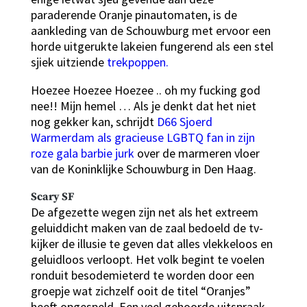
paraderende Oranje pinautomaten, is de
aankleding van de Schouwburg met ervoor een
horde uitgerukte lakeien fungerend als een stel
sjiek uitziende
trekpoppen.
Hoezee Hoezee Hoezee .. oh my fucking god
nee!! Mijn hemel … Als je denkt dat het niet
nog gekker kan, schrijdt
D66 Sjoerd
Warmerdam als gracieuse LGBTQ fan in zijn
roze gala barbie jurk
over de marmeren vloer
van de Koninklijke Schouwburg in Den Haag.
Scary SF
De afgezette wegen zijn net als het extreem
geluiddicht maken van de zaal bedoeld de tv-
kijker de illusie te geven dat alles vlekkeloos en
geluidloos verloopt. Het volk begint te voelen
ronduit besodemieterd te worden door een
groepje wat zichzelf ooit de titel “Oranjes”
heeft opgespeld. Een veel gehoorde uitspraak