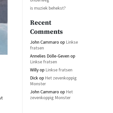
is muziek behekst?
Recent
Comments
John Cammaro
op
Linkse
fratsen
Annelies Dölle-Geven
op
Linkse fratsen
Willy
op
Linkse fratsen
Dick
op
Het zevenkoppig
Monster
John Cammaro
op
Het
zevenkoppig Monster
st