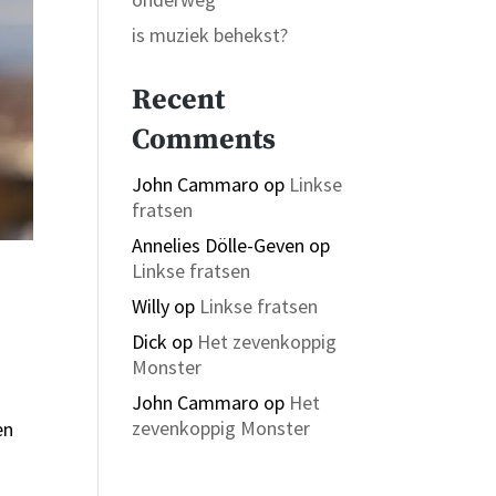
is muziek behekst?
Recent
Comments
John Cammaro
op
Linkse
fratsen
Annelies Dölle-Geven
op
Linkse fratsen
Willy
op
Linkse fratsen
Dick
op
Het zevenkoppig
Monster
John Cammaro
op
Het
zevenkoppig Monster
en