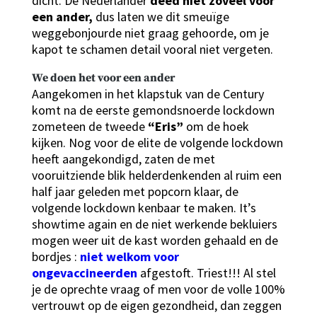
dicht. De Nederlander
deed niet zoveel voor
een ander,
dus laten we dit smeuïge
weggebonjourde niet graag gehoorde, om je
kapot te schamen detail vooral niet vergeten.
We doen het voor een ander
Aangekomen in het klapstuk van de Century
komt na de eerste gemondsnoerde lockdown
zometeen de tweede
“Eris”
om de hoek
kijken.
Nog voor de elite de volgende lockdown
heeft aangekondigd, zaten de met
vooruitziende blik helderdenkenden al ruim een
half jaar geleden met popcorn klaar, de
volgende lockdown kenbaar te maken. It’s
showtime again en de niet werkende bekluiers
mogen weer uit de kast worden gehaald en de
bordjes :
niet welkom voor
ongevaccineerden
afgestoft. Triest!!! Al stel
je de oprechte vraag of men voor de volle 100%
vertrouwt op de eigen gezondheid, dan zeggen