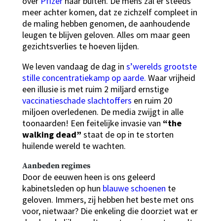
over
Pfizer
naar buiten. De mens zal er steeds
meer achter komen, dat ze zichzelf compleet in
de maling hebben genomen, de aanhoudende
leugen te blijven geloven. Alles om maar geen
gezichtsverlies te hoeven lijden.
We leven vandaag de dag in
s’werelds grootste
stille concentratiekamp op aarde.
Waar vrijheid
een illusie is met ruim 2 miljard ernstige
vaccinatieschade slachtoffers
en ruim 20
miljoen overledenen. De media zwijgt in alle
toonaarden! Een feitelijke invasie van
“the
walking dead”
staat de op in te storten
huilende wereld te wachten.
Aanbeden regimes
Door de eeuwen heen is ons geleerd
kabinetsleden op hun
blauwe schoenen
te
geloven. Immers, zij hebben het beste met ons
voor, nietwaar? Die enkeling die doorziet wat er