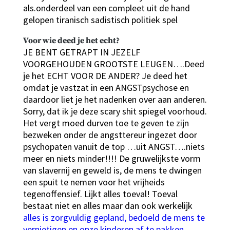
als.onderdeel van een compleet uit de hand
gelopen tiranisch sadistisch politiek spel
Voor wie deed je het echt?
JE BENT GETRAPT IN JEZELF
VOORGEHOUDEN GROOTSTE LEUGEN….Deed
je het ECHT VOOR DE ANDER? Je deed het
omdat je vastzat in een ANGSTpsychose en
daardoor liet je het nadenken over aan anderen.
Sorry, dat ik je deze scary shit spiegel voorhoud.
Het vergt moed durven toe te geven te zijn
bezweken onder de angsttereur ingezet door
psychopaten vanuit de top …uit ANGST….niets
meer en niets minder!!!! De gruwelijkste vorm
van slavernij en geweld is, de mens te dwingen
een spuit te nemen voor het vrijheids
tegenoffensief. Lijkt alles toeval! Toeval
bestaat niet en alles maar dan ook werkelijk
alles is zorgvuldig gepland, bedoeld de mens te
vernietigen en onze kinderen af te pakken.