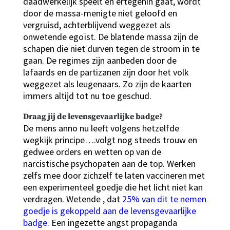
daadwerkelijk speelt en ertegenin gaat, wordt
door de massa-menigte niet geloofd en
vergruisd, achterblijvend weggezet als
onwetende egoïst. De blatende massa zijn de
schapen die niet durven tegen de stroom in te
gaan. De regimes zijn aanbeden door de
lafaards en de partizanen zijn door het volk
weggezet als leugenaars. Zo zijn de kaarten
immers altijd tot nu toe geschud.
Draag jij de levensgevaarlijke badge?
De mens anno nu leeft volgens hetzelfde
wegkijk principe….volgt nog steeds trouw en
gedwee orders en wetten op van de
narcistische psychopaten aan de top. Werken
zelfs mee door zichzelf te laten vaccineren met
een experimenteel goedje die het licht niet kan
verdragen. Wetende , dat
25% van dit te nemen
goedje is gekoppeld aan de levensgevaarlijke
badge.
Een ingezette angst propaganda