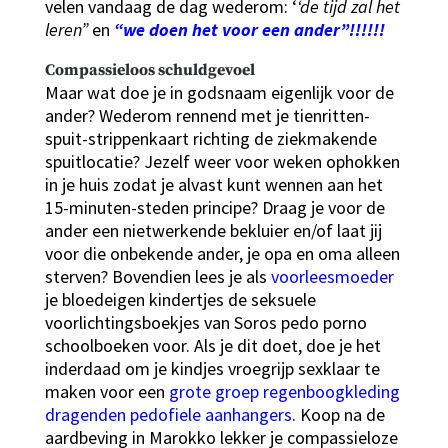
velen vandaag de dag wederom: ‘
‘de tijd zal het
leren”
en
“we doen het voor een ander”!!!!!!
Compassieloos schuldgevoel
Maar wat doe je in godsnaam eigenlijk voor de
ander? Wederom rennend met je tienritten-
spuit-strippenkaart richting de ziekmakende
spuitlocatie? Jezelf weer voor weken ophokken
in je huis zodat je alvast kunt wennen aan het
15-minuten-steden principe? Draag je voor de
ander een nietwerkende bekluier en/of laat jij
voor die onbekende ander, je opa en oma alleen
sterven? Bovendien lees je als
voorleesmoeder
je bloedeigen kindertjes de seksuele
voorlichtingsboekjes van Soros pedo porno
schoolboeken voor. Als je dit doet, doe je het
inderdaad om je kindjes vroegrijp sexklaar te
maken voor een
grote groep regenboogkleding
dragenden pedofiele aanhangers
. Koop na de
aardbeving in Marokko lekker je compassieloze