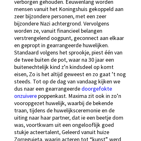
verborgen gehouden. Eeuwenlang worden
mensen vanuit het Koningshuis gekoppeld aan
zeer bijzondere personen, met een zeer
bijzondere Nazi achtergrond. Vervolgens
worden ze, vanuit financieel belangen
verstrengelend oogpunt, geconnect aan elkaar
en gepropt in gearrangeerde huwelijken.
Standaard volgens het sprookje, piest één van
de twee buiten de pot, waar na 30 jaar een
buitenechtelijk kind z’n kindsdeel op komt
eisen, Zo is het altijd geweest en zo gaat ’t nog
steeds. Tot op de dag van vandaag kijken we
dus naar een gearrangeerde
doorgefokte
onzuivere
poppenkast. Maxima zit ook in zo’n
vooropgezet huwelijk, waarbij de bekende
traan, tijdens de huwelijksceremonie en de
uiting naar haar partner, dat ie een beetje dom
was, voortkwam uit een ongelooflijk goed
stukje acteertalent, Geleerd vanuit huize
Zorreguieta, waarin acteren tot “kunst” werd