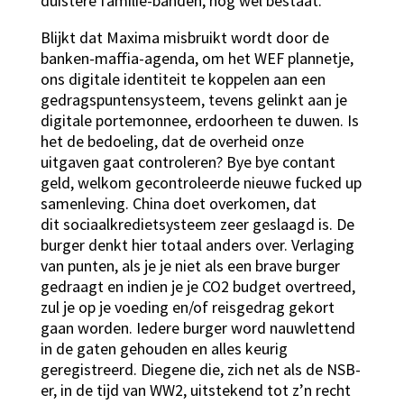
duistere familie-banden, nog wel bestaat.
Blijkt dat Maxima misbruikt wordt door de
banken-maffia-agenda, om het WEF plannetje,
ons digitale identiteit te koppelen aan een
gedragspuntensysteem, tevens gelinkt aan je
digitale portemonnee, erdoorheen te duwen. Is
het de bedoeling, dat de overheid onze
uitgaven gaat controleren? Bye bye contant
geld, welkom gecontroleerde nieuwe fucked up
samenleving. China doet overkomen, dat
dit sociaalkredietsysteem zeer geslaagd is. De
burger denkt hier totaal anders over. Verlaging
van punten, als je je niet als een brave burger
gedraagt en indien je je CO2 budget overtreed,
zul je op je voeding en/of reisgedrag gekort
gaan worden. Iedere burger word nauwlettend
in de gaten gehouden en alles keurig
geregistreerd. Diegene die, zich net als de NSB-
er, in de tijd van WW2, uitstekend tot z’n recht