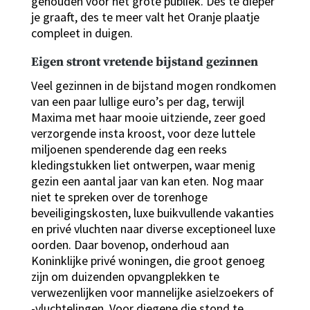
gehouden voor het grote publiek. Des te dieper
je graaft, des te meer valt het Oranje plaatje
compleet in duigen.
Eigen stront vretende bijstand gezinnen
Veel gezinnen in de bijstand mogen rondkomen
van een paar lullige euro’s per dag, terwijl
Maxima met haar mooie uitziende, zeer goed
verzorgende insta kroost, voor deze luttele
miljoenen spenderende dag een reeks
kledingstukken liet ontwerpen, waar menig
gezin een aantal jaar van kan eten. Nog maar
niet te spreken over de torenhoge
beveiligingskosten, luxe buikvullende vakanties
en privé vluchten naar diverse exceptioneel luxe
oorden. Daar bovenop, onderhoud aan
Koninklijke privé woningen, die groot genoeg
zijn om duizenden opvangplekken te
verwezenlijken voor mannelijke asielzoekers of
-vluchtelingen. Voor diegene die stond te