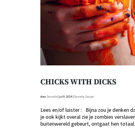
CHICKS WITH DICKS
door
Danielle
|
jul 9, 2024
|
Danielle Zaaijer
Lees en/of luister : Bijna zou je denken d
je ook kijkt overal zie je zombies verslav
buitenwereld gebeurt, ontgaat hen totaal.