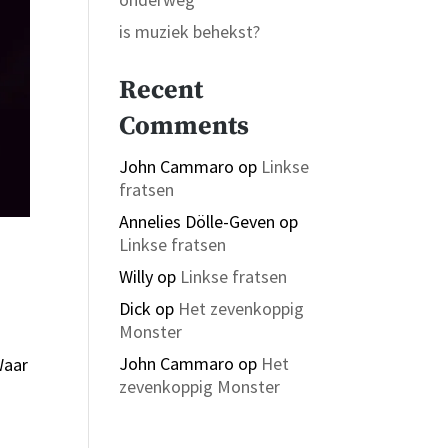
is muziek behekst?
Recent
Comments
John Cammaro
op
Linkse
fratsen
Annelies Dölle-Geven
op
Linkse fratsen
Willy
op
Linkse fratsen
Dick
op
Het zevenkoppig
Monster
John Cammaro
op
Het
Waar
zevenkoppig Monster