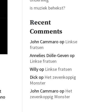
is muziek behekst?
Recent
Comments
John Cammaro
op
Linkse
fratsen
Annelies Dölle-Geven
op
Linkse fratsen
Willy
op
Linkse fratsen
Dick
op
Het zevenkoppig
Monster
John Cammaro
op
Het
t
zevenkoppig Monster
nno