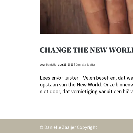
CHANGE THE NEW WORL
door
Danielle
|
aug 23, 2023
|
Danielle Zaaijer
Lees en/of luister: Velen beseffen, dat w
opstaan van the New World. Onze binnenw
niet door, dat vernietiging vanuit een hiër
© Danielle Zaaijer Copyright