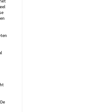
 met
eel
se
ien
n
eten
al
cht
 De