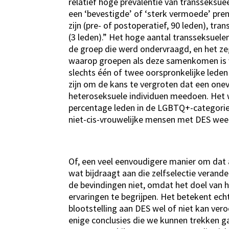
relatief hoge prevalentie van transseksu
een ‘bevestigde’ of ‘sterk vermoede’ pre
zijn (pre- of postoperatief, 90 leden), tra
(3 leden).” Het hoge aantal transseksuele
de groep die werd ondervraagd, en het ze
waarop groepen als deze samenkomen is 
slechts één of twee oorspronkelijke lede
zijn om de kans te vergroten dat een oneve
heteroseksuele individuen meedoen. Het w
percentage leden in de LGBTQ+-categorie 
niet-cis-vrouwelijke mensen met DES weer
Of, een veel eenvoudigere manier om dat a
wat bijdraagt ​​aan die zelfselectie vera
de bevindingen niet, omdat het doel van h
ervaringen te begrijpen. Het betekent ec
blootstelling aan DES wel of niet kan ver
enige conclusies die we kunnen trekken g