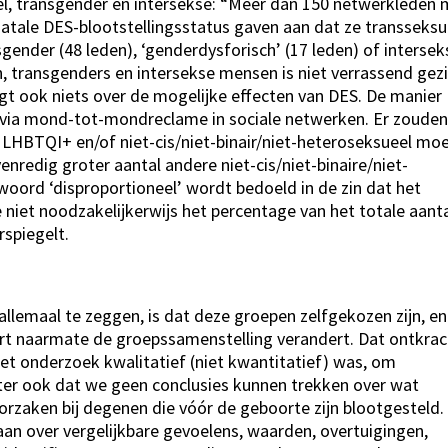
eel, transgender en intersekse: “Meer dan 150 netwerkleden
natale DES-blootstellingsstatus gaven aan dat ze transseksu
nsgender (48 leden), ‘genderdysforisch’ (17 leden) of intersek
n, transgenders en intersekse mensen is niet verrassend gez
gt ook niets over de mogelijke effecten van DES. De manier
via mond-tot-mondreclame in sociale netwerken. Er zoude
n LHBTQI+ en/of niet-cis/niet-binair/niet-heteroseksueel mo
nredig groter aantal andere niet-cis/niet-binaire/niet-
oord ‘disproportioneel’ wordt bedoeld in de zin dat het
niet noodzakelijkerwijs het percentage van het totale aant
spiegelt.
llemaal te zeggen, is dat deze groepen zelfgekozen zijn, en
ndert naarmate de groepssamenstelling verandert. Dat ontkra
et onderzoek kwalitatief (niet kwantitatief) was, om
hter ook dat we geen conclusies kunnen trekken over wat
oorzaken bij degenen die vóór de geboorte zijn blootgesteld.
aan over vergelijkbare gevoelens, waarden, overtuigingen,