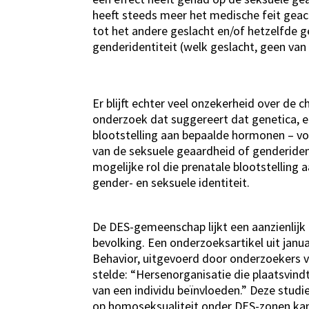
heeft steeds meer het medische feit gea
tot het andere geslacht en/of hetzelfde ge
genderidentiteit (welk geslacht, geen van b
Er blijft echter veel onzekerheid over de 
onderzoek dat suggereert dat genetica, e
blootstelling aan bepaalde hormonen – voo
van de seksuele geaardheid of genderiden
mogelijke rol die prenatale blootstellin
gender- en seksuele identiteit.
De DES-gemeenschap lijkt een aanzienli
bevolking. Een onderzoeksartikel uit januar
Behavior, uitgevoerd door onderzoekers v
stelde: “Hersenorganisatie die plaatsvind
van een individu beïnvloeden.” Deze studie
op homoseksualiteit onder DES-zonen kan