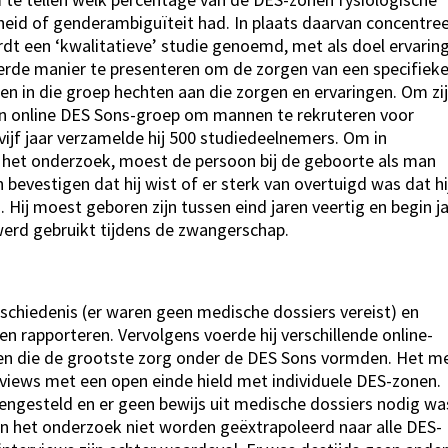
dheid of genderambiguïteit had. In plaats daarvan concentre
rdt een ‘kwalitatieve’ studie genoemd, met als doel ervarin
erde manier te presenteren om de zorgen van een specifiek
uen in die groep hechten aan die zorgen en ervaringen. Om zi
en online DES Sons-groep om mannen te rekruteren voor
ijf jaar verzamelde hij 500 studiedeelnemers. Om in
het onderzoek, moest de persoon bij de geboorte als man
vestigen dat hij wist of er sterk van overtuigd was dat hij
ij moest geboren zijn tussen eind jaren veertig en begin j
werd gebruikt tijdens de zwangerschap.
geschiedenis (er waren geen medische dossiers vereist) en
 rapporteren. Vervolgens voerde hij verschillende online-
len die de grootste zorg onder de DES Sons vormden. Het m
erviews met een open einde hield met individuele DES-zonen.
ngesteld en er geen bewijs uit medische dossiers nodig wa
an het onderzoek niet worden geëxtrapoleerd naar alle DES-