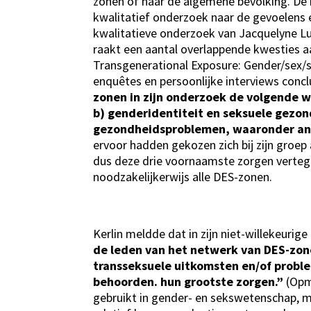
zonen of naar de algemene bevolking. De i
kwalitatief onderzoek naar de gevoelens e
kwalitatieve onderzoek van Jacquelyne Luc
raakt een aantal overlappende kwesties a
Transgenerational Exposure: Gender/sex/sek
enquêtes en persoonlijke interviews conc
zonen in zijn onderzoek de volgende 
b) genderidentiteit en seksuele gezo
gezondheidsproblemen, waaronder ang
ervoor hadden gekozen zich bij zijn groep
dus deze drie voornaamste zorgen vertege
noodzakelijkerwijs alle DES-zonen.
Kerlin meldde dat in zijn niet-willekeuri
de leden van het netwerk van DES-zon
transseksuele uitkomsten en/of probl
behoorden. hun grootste zorgen.”
(Opme
gebruikt in gender- en sekswetenschap, m