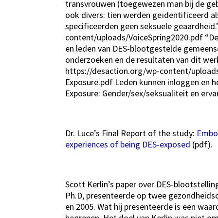
transvrouwen (toegewezen man bij de geb
ook divers: tien werden geïdentificeerd als
specificeerden geen seksuele geaardheid.
content/uploads/VoiceSpring2020.pdf “De
en leden van DES-blootgestelde gemeens
onderzoeken en de resultaten van dit werk
https://desaction.org/wp-content/uploa
Exposure.pdf Leden kunnen inloggen en h
Exposure: Gender/sex/seksualiteit en erva
Dr. Luce’s Final Report of the study:
Embod
experiences of being DES-exposed
(pdf).
Scott Kerlin’s paper over DES-blootstelli
Ph.D, presenteerde op twee gezondheidsc
en 2005. Wat hij presenteerde is een waa
begrepen. Het doel van Kerlin was niet o