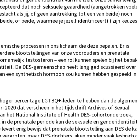
ccepteerd dat noch seksuele geaardheid (aangetrokken voel
slacht als jij, of geen aantrekking tot een van beide) noch
eide, of beide, waarmee je jezelf identificeert) ) zijn keuzes
chemische processen in ons lichaam die deze bepalen. Er is
erdere blootstellingen van onze voorouders en prenatale
rnamelijk testosteron – een rol kunnen spelen bij het bepa
titeit. De DES-gemeenschap heeft lang gediscussieerd over
g aan een synthetisch hormoon zou kunnen hebben gespeeld in
jk hoger percentage LGTBQ+-leden te hebben dan de algeme
i 2020 dat verscheen in het tijdschrift Archives of Sexual
an het National Institute of Health DES-cohortonderzoek,
t in de prenatale periode kan de seksuele en genderidentitei
 levert enig bewijs dat prenatale blootstelling aan DES de k
 vergroten, maar DES-dochters lijken minder vaak lesbisch 