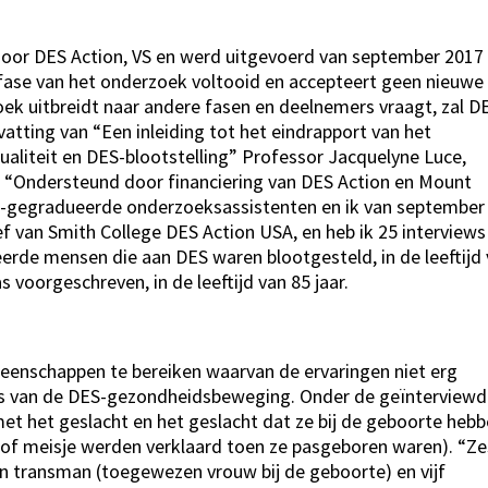
door DES Action, VS en werd uitgevoerd van september 2017
e fase van het onderzoek voltooid en accepteert geen nieuwe
oek uitbreidt naar andere fasen en deelnemers vraagt, zal D
tting van “Een inleiding tot het eindrapport van het
aliteit en DES-blootstelling” Professor Jacquelyne Luce,
 “Ondersteund door financiering van DES Action en Mount
et-gegradueerde onderzoeksassistenten en ik van september
f van Smith College DES Action USA, en heb ik 25 interviews
ceerde mensen die aan DES waren blootgesteld, in de leeftijd
 voorgeschreven, in de leeftijd van 85 jaar.
enschappen te bereiken waarvan de ervaringen niet erg
enis van de DES-gezondheidsbeweging. Onder de geïnterview
h met het geslacht en het geslacht dat ze bij de geboorte heb
n of meisje werden verklaard toen ze pasgeboren waren). “Ze
 transman (toegewezen vrouw bij de geboorte) en vijf