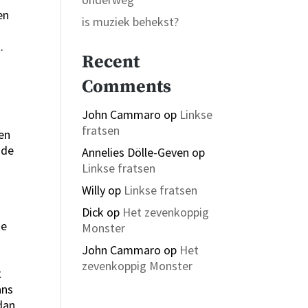
en
is muziek behekst?
.
Recent
Comments
John Cammaro
op
Linkse
fratsen
len
 de
Annelies Dölle-Geven
op
Linkse fratsen
Willy
op
Linkse fratsen
Dick
op
Het zevenkoppig
ne
Monster
John Cammaro
op
Het
zevenkoppig Monster
t
ans
dan