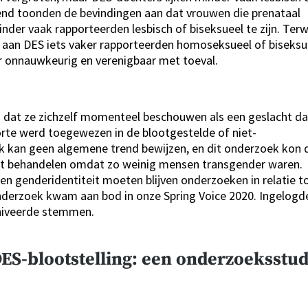
nd toonden de bevindingen aan dat vrouwen die prenataal
der vaak rapporteerden lesbisch of biseksueel te zijn. Terwi
 aan DES iets vaker rapporteerden homoseksueel of biseksu
er onnauwkeurig en verenigbaar met toeval.
n dat ze zichzelf momenteel beschouwen als een geslacht da
oorte werd toegewezen in de blootgestelde of niet-
k kan geen algemene trend bewijzen, en dit onderzoek kon 
iet behandelen omdat zo weinig mensen transgender waren.
n genderidentiteit moeten blijven onderzoeken in relatie t
onderzoek kwam aan bod in onze Spring Voice 2020. Ingelogd
chiveerde stemmen.
 DES-blootstelling: een onderzoeksstud