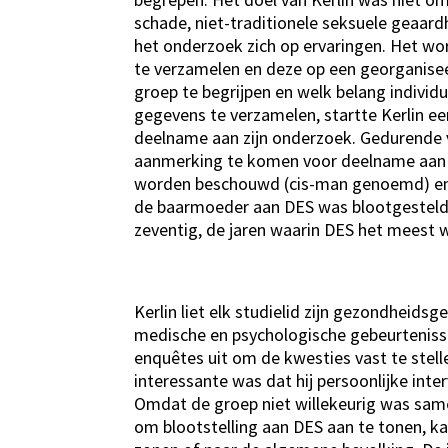
schade, niet-traditionele seksuele geaar
het onderzoek zich op ervaringen. Het wo
te verzamelen en deze op een georganise
groep te begrijpen en welk belang individ
gegevens te verzamelen, startte Kerlin e
deelname aan zijn onderzoek. Gedurende v
aanmerking te komen voor deelname aan 
worden beschouwd (cis-man genoemd) en be
de baarmoeder aan DES was blootgesteld. H
zeventig, de jaren waarin DES het meest 
Kerlin liet elk studielid zijn gezondheids
medische en psychologische gebeurtenissen
enquêtes uit om de kwesties vast te stel
interessante was dat hij persoonlijke int
Omdat de groep niet willekeurig was same
om blootstelling aan DES aan te tonen, k