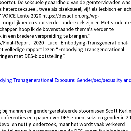
oorte). De seksuele geaardheid van de geïnterviewden was
 heteroseksueel, twee als biseksueel, vijf als lesbisch en ac
” VOICE Lente 2020 https://desaction.org/wp-
 mogelijkheden voor verder onderzoek zijn er. Met student
chappen hoop ik de bovenstaande thema’s verder te
 in een bredere verspreiding te brengen.”
ds/Final-Report_2020_Luce_Embodying-Transgenerational-
et volledige rapport lezen “Embodying Transgenerational
ringen met DES-blootstelling”.
ying Transgenerational Exposure: Gender/sex/sexuality an
ng bij mannen en gendergerelateerde stoornissen Scott Kerlin
onferenties een paper over DES-zonen, seks en gender in 2
rdevol en nuttig onderzoek, maar het wordt vaak verkeerd
m te tellen welk percentage van de DES-zonen fysiologische