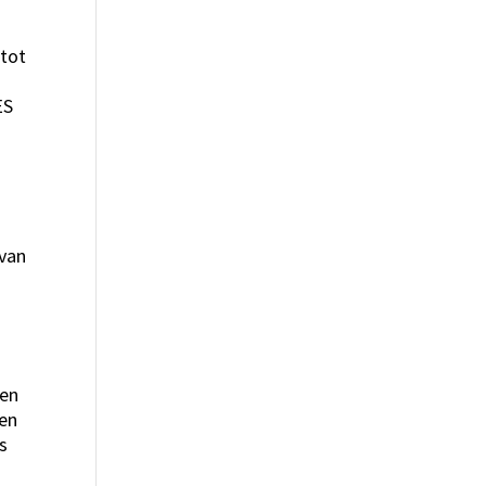
 tot
ES
 van
den
ben
s