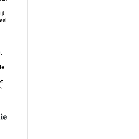
jl
eel
t
de
ot
e
ie