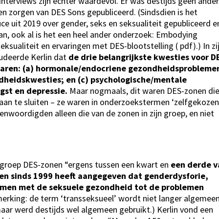
nterviews zijn echter waardevol. Er was destijds geen ande
n zorgen van DES Sons gepubliceerd. (Sindsdien is het
e uit 2019 over gender, seks en seksualiteit gepubliceerd e
an, ook al is het een heel ander onderzoek: Embodying
sualiteit en ervaringen met DES-blootstelling ( pdf).) In zi
ludeerde Kerlin dat
de drie belangrijkste kwesties voor D
waren: (a) hormonale/endocriene gezondheidsprobleme
ndheidskwesties; en (c) psychologische/mentale
st en depressie.
Maar nogmaals, dit waren DES-zonen di
 aan te sluiten – ze waren in onderzoekstermen ‘zelfgekozen
nwoordigden alleen die van de zonen in zijn groep, en niet
ge groep DES-zonen “ergens tussen een kwart en
een derde v
en sinds 1999 heeft aangegeven dat genderdysforie,
emen met de seksuele gezondheid tot de problemen
rking: de term ‘transseksueel’ wordt niet langer algemee
aar werd destijds wel algemeen gebruikt.) Kerlin vond een