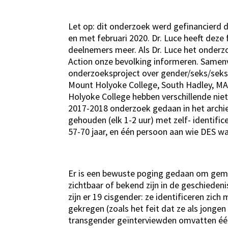
Let op: dit onderzoek werd gefinancierd 
en met februari 2020. Dr. Luce heeft dez
deelnemers meer. Als Dr. Luce het onderz
Action onze bevolking informeren. Samenva
onderzoeksproject over gender/seks/seksu
Mount Holyoke College, South Hadley, MA
Holyoke College hebben verschillende ni
2017-2018 onderzoek gedaan in het archie
gehouden (elk 1-2 uur) met zelf- identifi
57-70 jaar, en één persoon aan wie DES was
Er is een bewuste poging gedaan om geme
zichtbaar of bekend zijn in de geschied
zijn er 19 cisgender: ze identificeren zic
gekregen (zoals het feit dat ze als jonge
transgender geïnterviewden omvatten één