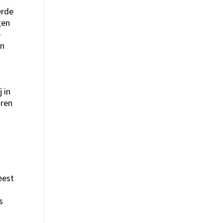
erde
gen
e
jn
 in
aren
eest
s